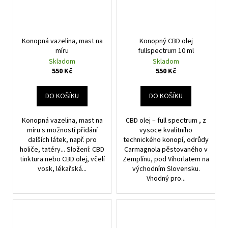
Konopná vazelina, mast na
Konopný CBD olej
míru
fullspectrum 10 ml
Skladom
Skladom
550 Kč
550 Kč
DO KOŠÍKU
DO KOŠÍKU
Konopná vazelina, mast na
CBD olej – full spectrum , z
míru s možností přidání
vysoce kvalitního
dalších látek, např. pro
technického konopí, odrůdy
holiče, tatéry... Složení: CBD
Carmagnola pěstovaného v
tinktura nebo CBD olej, včelí
Zemplínu, pod Vihorlatem na
vosk, lékařská...
východním Slovensku.
Vhodný pro...