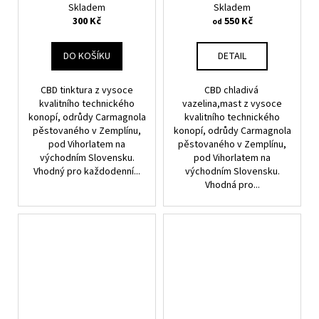
Skladem
Skladem
300 Kč
550 Kč
od
DO KOŠÍKU
DETAIL
CBD tinktura z vysoce
CBD chladivá
kvalitního technického
vazelina,mast z vysoce
konopí, odrůdy Carmagnola
kvalitního technického
pěstovaného v Zemplínu,
konopí, odrůdy Carmagnola
pod Vihorlatem na
pěstovaného v Zemplínu,
východním Slovensku.
pod Vihorlatem na
Vhodný pro každodenní...
východním Slovensku.
Vhodná pro...