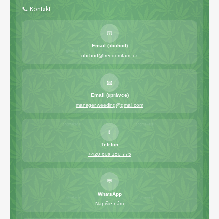
📞 Kontakt
📧
Email (obchod)
obchod@freedomfarm.cz
📧
Email (správce)
manager.weeding@gmail.com
📱
Telefon
+420 608 150 775
💬
WhatsApp
Napište nám