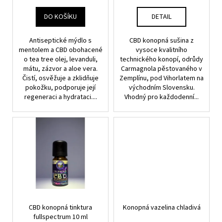
k
t
DO KOŠÍKU
DETAIL
ů
Antiseptické mýdlo s
CBD konopná sušina z
mentolem a CBD obohacené
vysoce kvalitního
o tea tree olej, levanduli,
technického konopí, odrůdy
mátu, zázvor a aloe vera.
Carmagnola pěstovaného v
Čistí, osvěžuje a zklidňuje
Zemplínu, pod Vihorlatem na
pokožku, podporuje její
východním Slovensku.
regeneraci a hydrataci....
Vhodný pro každodenní...
CBD konopná tinktura
Konopná vazelina chladivá
fullspectrum 10 ml