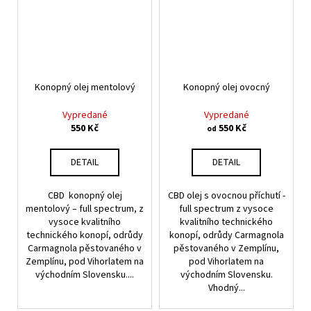
Konopný olej mentolový
Konopný olej ovocný
Vypredané
Vypredané
550 Kč
550 Kč
od
DETAIL
DETAIL
CBD konopný olej
CBD olej s ovocnou příchutí -
mentolový – full spectrum, z
full spectrum z vysoce
vysoce kvalitního
kvalitního technického
technického konopí, odrůdy
konopí, odrůdy Carmagnola
Carmagnola pěstovaného v
pěstovaného v Zemplínu,
Zemplínu, pod Vihorlatem na
pod Vihorlatem na
východním Slovensku....
východním Slovensku.
Vhodný...