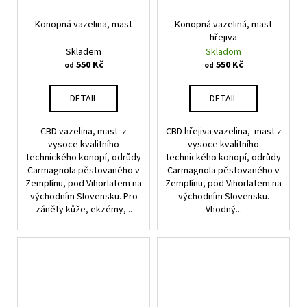
Konopná vazelina, mast
Konopná vazeliná, mast
hřejiva
Skladem
Skladom
550 Kč
550 Kč
od
od
DETAIL
DETAIL
CBD vazelina, mast z
CBD hřejiva vazelina, mast z
vysoce kvalitního
vysoce kvalitního
technického konopí, odrůdy
technického konopí, odrůdy
Carmagnola pěstovaného v
Carmagnola pěstovaného v
Zemplínu, pod Vihorlatem na
Zemplínu, pod Vihorlatem na
východním Slovensku. Pro
východním Slovensku.
záněty kůže, ekzémy,...
Vhodný...