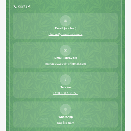
📞 Kontakt
📧
Email (obchod)
obchod@freedomfarm.cz
📧
Email (správce)
manager.weeding@gmail.com
📱
Telefon
+420 608 150 775
💬
WhatsApp
Napište nám