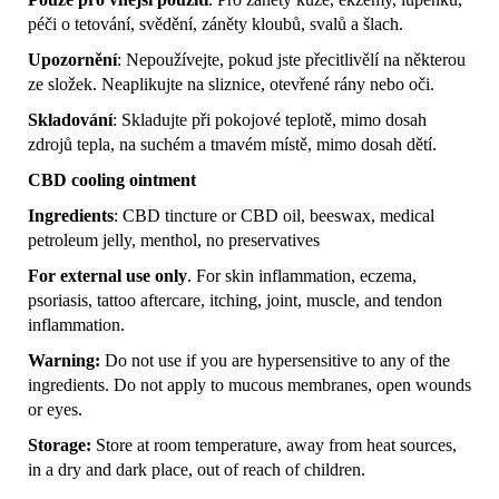
péči o tetování, svědění, záněty kloubů, svalů a šlach.
Upozornění
: Nepoužívejte, pokud jste přecitlivělí na některou
ze složek. Neaplikujte na sliznice, otevřené rány nebo oči.
Skladování
: Skladujte při pokojové teplotě, mimo dosah
zdrojů tepla, na suchém a tmavém místě, mimo dosah dětí.
CBD cooling ointment
Ingredients
: CBD tincture or CBD oil, beeswax, medical
petroleum jelly, menthol, no preservatives
For external use only
. For skin inflammation, eczema,
psoriasis, tattoo aftercare, itching, joint, muscle, and tendon
inflammation.
Warning:
Do not use if you are hypersensitive to any of the
ingredients. Do not apply to mucous membranes, open wounds
or eyes.
Storage:
Store at room temperature, away from heat sources,
in a dry and dark place, out of reach of children.