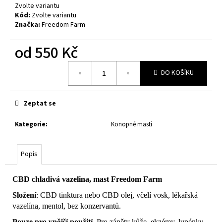
Zvolte variantu
Kód:
Zvolte variantu
Značka:
Freedom Farm
od
550 Kč
Měrná
DO KOŠÍKU
cena:
Zeptat se
Kategorie
:
Konopné masti
Popis
CBD chladivá vazelina, mast Freedom Farm
Složení
: CBD tinktura nebo CBD olej, včelí vosk, lékařská
vazelína, mentol, bez konzervantů.
Pouze pro vnější použití
. Pro záněty kůže, ekzémy, lupénku,