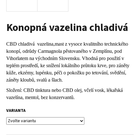
a
j
í
Konopná vazelina chladivá
t
?
CBD chladivá vazelina,mast z vysoce kvalitního technického
konopí, odrůdy Carmagnola pěstovaného v Zemplínu, pod
Vihorlatem na východním Slovensku. Vhodná pro použití v
teplém prostředí, ke snížení lokálního průtoku krve, pro záněty
HLEDAT
kůže, ekzémy, lupénku, péči o pokožku po tetování, svědění,
záněty kloubů, svalů a šlach.
Složení: CBD tinktura nebo CBD olej, včelí vosk, lékařská
vazelína, mentol, bez konzervantů.
VARIANTA