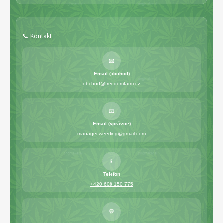
a
j
í
📞 Kontakt
t
?
📧
Email (obchod)
obchod@freedomfarm.cz
📧
HLEDAT
Email (správce)
manager.weeding@gmail.com
📱
Telefon
+420 608 150 775
💬